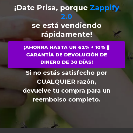
¡Date Prisa, porque
Zappify
2.0
se está vendiendo
rápidamente!
¡AHORRA HASTA UN 62% + 10% ||
GARANTÍA DE DEVOLUCIÓN DE
DINERO DE 30 DÍAS!
Si no estás satisfecho por
CUALQUIER razón,
devuelve tu compra para un
reembolso completo.